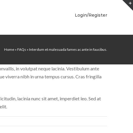
Login/Register
Home
»
FAQs
»
Interdum et malesuada fames ac ante in faucibus.
onvallis, in volutpat neque lacinia. Vestibulum ante
e viverra nibh in urna tempus cursus. Cras fringilla
citudin, lacinia nunc sit amet, imperdiet leo. Sed at
lit.