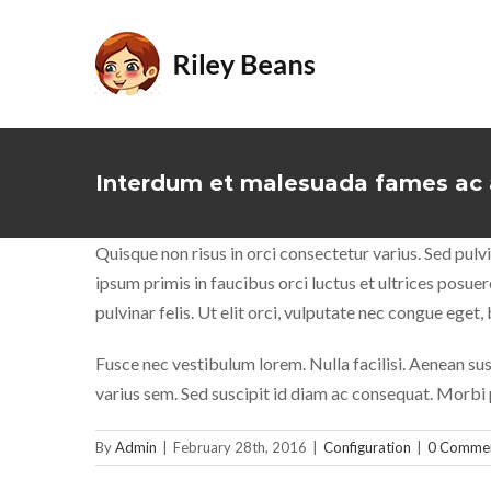
Skip
to
content
Interdum et malesuada fames ac a
Quisque non risus in orci consectetur varius. Sed pulvi
ipsum primis in faucibus orci luctus et ultrices posue
pulvinar felis. Ut elit orci, vulputate nec congue eget
Fusce nec vestibulum lorem. Nulla facilisi. Aenean susci
varius sem. Sed suscipit id diam ac consequat. Morbi 
By
Admin
|
February 28th, 2016
|
Configuration
|
0 Comme