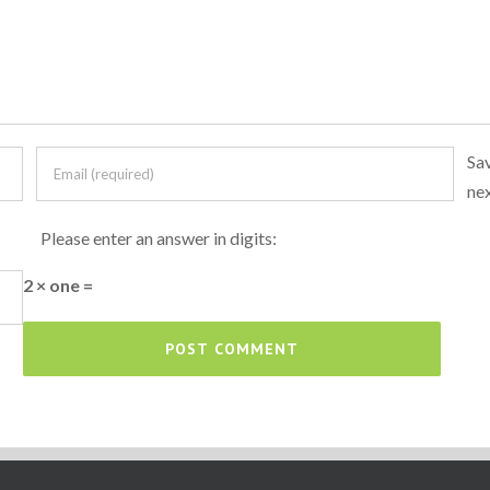
Sav
ne
Please enter an answer in digits:
2 × one =