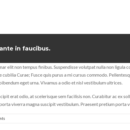
nte in faucibus.
nar elit non tempus finibus. Suspendisse volutpat nulla non ligula c
re cubilia Curae; Fusce quis purus a mi cursus commodo. Pellentesqu
, bibendum eget urna. Vivamus a odio et nisl vestibulum ultrices.
pit erat odio, at scelerisque sem facilisis non. Curabitur ac ex solli
porta viverra magna suscipit vestibulum. Praesent pretium porta ve
nts